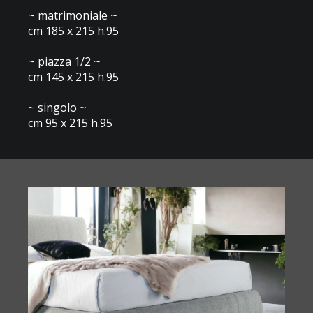
~ matrimoniale ~
cm 185 x 215 h.95
~ piazza 1/2 ~
cm 145 x 215 h.95
~ singolo ~
cm 95 x 215 h.95